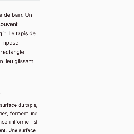
le de bain. Un
 souvent
ir. Le tapis de
’impose
 rectangle
 lieu glissant
e
surface du tapis,
rties, forment une
nce uniforme - si
ent. Une surface