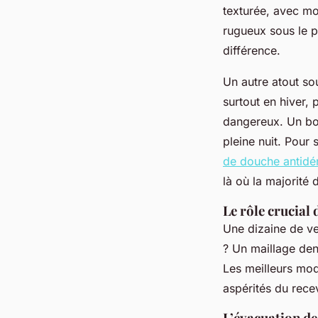
texturée, avec mot
rugueux sous le p
différence.
Un autre atout so
surtout en hiver,
dangereux. Un bon
pleine nuit. Pour 
de douche antidér
là où la majorité 
Le rôle crucial 
Une dizaine de ve
? Un maillage den
Les meilleurs mod
aspérités du rece
L’évacuation de 