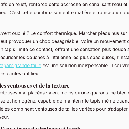
ifs en relief, renforce cette accroche en canalisant l’eau et
ied. C’est cette combinaison entre matière et conception qui 
uvent oublié ? Le confort thermique. Marcher pieds nus sur u
 peut provoquer un choc désagréable, voire un mouvement d
 tapis limite ce contact, offrant une sensation plus douce a
sécuriser les douches à l'italienne les plus spacieuses, l'inst
apant grande taille
est une solution indispensable. Il couvre
des chutes ont lieu.
des ventouses et de la texture
ntouses mal placées valent moins qu’une quarantaine bien d
se et homogène, capable de maintenir le tapis même quand l’
èles combinent ventouses de tailles variées pour s’adapter
veur.
l’eau : trous de drainage et bords