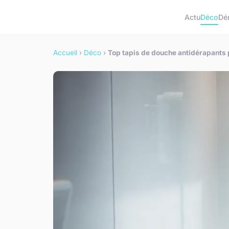
Actu
Déco
Dé
Accueil
›
Déco
›
Top tapis de douche antidérapants 