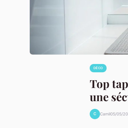
DÉCO
Top tap
une séc
C
Camil
05/05/20