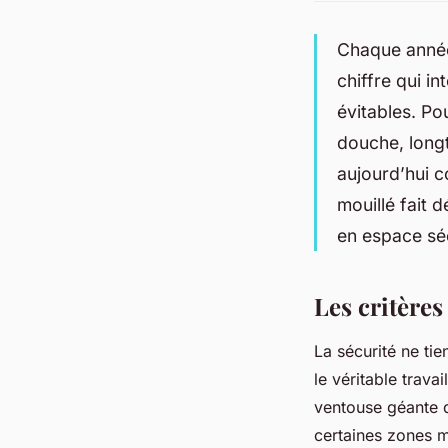
Chaque année,
chiffre qui i
évitables. Po
douche, long
aujourd’hui c
mouillé fait 
en espace sécu
Les critère
La sécurité ne ti
le véritable trava
ventouse géante q
certaines zones m