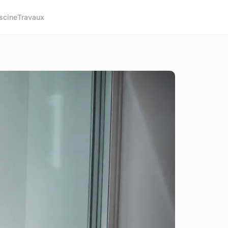
scine
Travaux