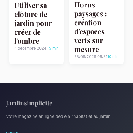
Horus
Utiliser sa
paysages :
clôture de
création
jardin pour
d'espaces
créer de
verts sur
l'ombre
mesure
4 décembre 2024
5 min
23/06/2026 09:31
10 min
Jardinsimplicite
Votre magazine en ligne dédié à l'habitat et au jardin