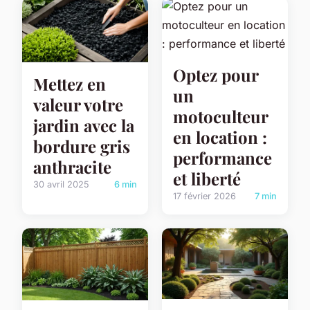
Optez pour
Mettez en
un
valeur votre
motoculteur
jardin avec la
en location :
bordure gris
performance
anthracite
et liberté
30 avril 2025
6 min
17 février 2026
7 min