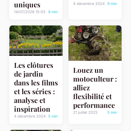
uniques
4 décembre 2024
9 min
14/07/2026 15:03
8 min
Les clôtures
Louez un
de jardin
motoculteur :
dans les films
alliez
et les séries :
flexibilité et
analyse et
performance
inspiration
21 juillet 2025
5 min
4 décembre 2024
5 min