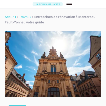
Accueil
›
Travaux
›
Entreprises de rénovation à Montereau-
Fault-Yonne : votre guide